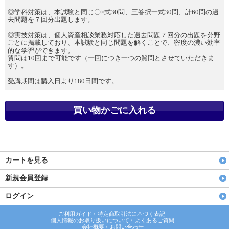
◎学科対策は、本試験と同じ〇×式30問、三答択一式30問、計60問の過
去問題を７回分出題します。
◎実技対策は、個人資産相談業務対応した過去問題７回分の出題を分野
ごとに掲載しており、本試験と同じ問題を解くことで、密度の濃い効率
的な学習ができます。
質問は10回まで可能です（一回につき一つの質問とさせていただきま
す）。
受講期間は購入日より180日間です。
カートを見る
新規会員登録
ログイン
ご利用ガイド
/
特定商取引法に基づく表記
個人情報のお取り扱いについて
/
よくあるご質問
会社概要
/
お問い合わせ