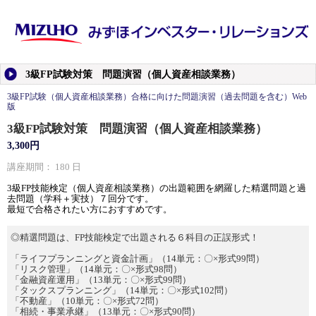
3級FP試験対策 問題演習（個人資産相談業務）
3級FP試験（個人資産相談業務）合格に向けた問題演習（過去問題を含む）Web
版
3級FP試験対策 問題演習（個人資産相談業務）
3,300円
講座期間： 180 日
3級FP技能検定（個人資産相談業務）の出題範囲を網羅した精選問題と過
去問題（学科＋実技）７回分です。
最短で合格されたい方におすすめです。
◎精選問題は、FP技能検定で出題される６科目の正誤形式！
「ライフプランニングと資金計画」（14単元：〇×形式99問）
「リスク管理」（14単元：〇×形式98問）
「金融資産運用」（13単元：〇×形式99問）
「タックスプランニング」（14単元：〇×形式102問）
「不動産」（10単元：〇×形式72問）
「相続・事業承継」（13単元：〇×形式90問）